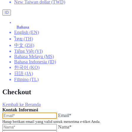
New Taiwan dollar (TWD)
ID
Bahasa
English (EN)
ไทย (TH)
中文 (ZH)
Tiếng Việt (VI)
Bahasa Melayu (MS)
Bahasa Indonesia (ID)
한국어 (KO)
日語 (JA)
Filipino (TL)
Checkout
Kembali ke Beranda
Kontak Informasi
Email*
Harap berikan email yang valid untuk menerima e-tiket Anda.
Nama*