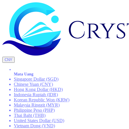
CNY
Mata Uang
Singapore Dollar (SGD)
Chinese Yuan (CNY)
Hong Kong Dollar (HKD)
Indonesia Rupiah (IDR)
Korean Republic Won (KRW)
Malaysia Ringgit (MYR)
Philippine Peso (PHP)
Thai Baht (THB)
United States Dollar (USD)
Vietnam Dong (VND)