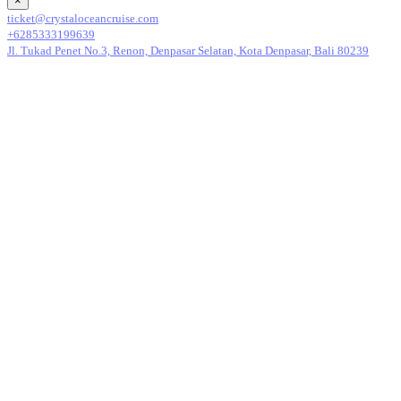
×
ticket@crystaloceancruise.com
+6285333199639
Jl. Tukad Penet No.3, Renon, Denpasar Selatan, Kota Denpasar, Bali 80239