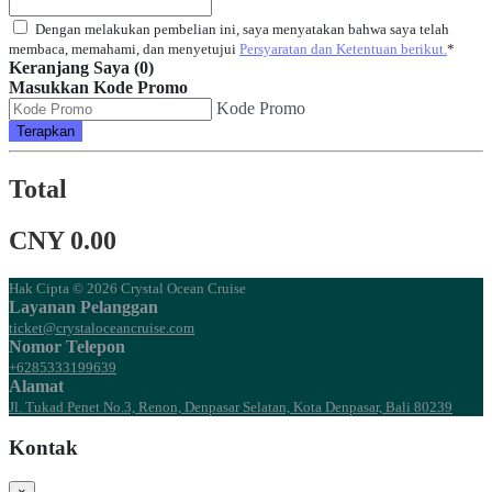
Dengan melakukan pembelian ini, saya menyatakan bahwa saya telah
membaca, memahami, dan menyetujui
Persyaratan dan Ketentuan berikut.
*
Keranjang Saya (0)
Masukkan Kode Promo
Kode Promo
Terapkan
Total
CNY 0.00
Hak Cipta © 2026 Crystal Ocean Cruise
Layanan Pelanggan
ticket@crystaloceancruise.com
Nomor Telepon
+6285333199639
Alamat
Jl. Tukad Penet No.3, Renon, Denpasar Selatan, Kota Denpasar, Bali 80239
Kontak