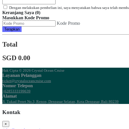
Dengan melakukan pembelian ini, saya menyatakan bahwa saya telah memb
Keranjang Saya (0)
Masukkan Kode Promo
Kode Promo
Terapkan
Total
SGD 0.00
Hak Cipta © 2026 Crystal Ocean Cruise
Layanan Pelanggan
ticket@crystaloceancruise.com
Nomor Telepon
+6285333199639
Alamat
Jl. Tukad Penet No.3, Renon, Denpasar Selatan, Kota Denpasar, Bali 80239
Kontak
×