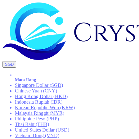
SGD
Mata Uang
Singapore Dollar (SGD)
Chinese Yuan (CNY)
Hong Kong Dollar (HKD)
Indonesia Rupiah (IDR)
Korean Republic Won (KRW)
Malaysia Ringgit (MYR)
Philippine Peso (PHP)
Thai Baht (THB)
United States Dollar (USD)
Vietnam Dong (VND)