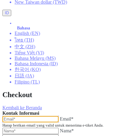
New Taiwan dollar (TWD)
ID
Bahasa
English (EN)
ไทย (TH)
中文 (ZH)
Tiếng Việt (VI)
Bahasa Melayu (MS)
Bahasa Indonesia (ID)
한국어 (KO)
日語 (JA)
Filipino (TL)
Checkout
Kembali ke Beranda
Kontak Informasi
Email*
Harap berikan email yang valid untuk menerima e-tiket Anda.
Nama*