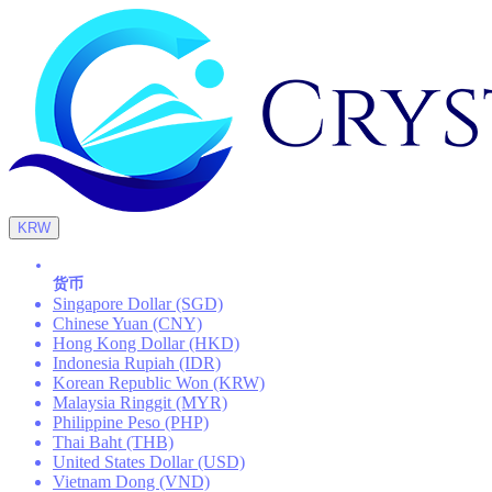
KRW
货币
Singapore Dollar (SGD)
Chinese Yuan (CNY)
Hong Kong Dollar (HKD)
Indonesia Rupiah (IDR)
Korean Republic Won (KRW)
Malaysia Ringgit (MYR)
Philippine Peso (PHP)
Thai Baht (THB)
United States Dollar (USD)
Vietnam Dong (VND)