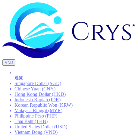
VND
通貨
Singapore Dollar (SGD)
Chinese Yuan (CNY)
Hong Kong Dollar (HKD)
Indonesia Rupiah (IDR)
Korean Republic Won (KRW)
Malaysia Ringgit (MYR)
Philippine Peso (PHP)
Thai Baht (THB)
United States Dollar (USD)
Vietnam Dong (VND)