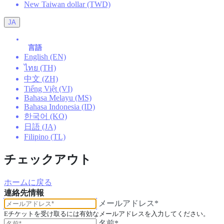
New Taiwan dollar (TWD)
JA
言語
English (EN)
ไทย (TH)
中文 (ZH)
Tiếng Việt (VI)
Bahasa Melayu (MS)
Bahasa Indonesia (ID)
한국어 (KO)
日語 (JA)
Filipino (TL)
チェックアウト
ホームに戻る
連絡先情報
メールアドレス*
Eチケットを受け取るには有効なメールアドレスを入力してください。
名前*