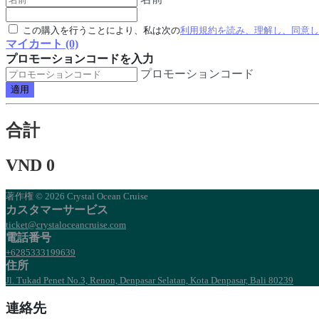
この購入を行うことにより、私は次の
利用規約を読み、理解し、同意した
マイカート (0)
プロモーションコードを入力
プロモーションコード
適用
合計
VND 0
著作権 © 2026 Crystal Ocean Cruise
カスタマーサービス
ticket@crystaloceancruise.com
電話番号
+6285333199639
住所
Jl. Tukad Penet No.3, Renon, Denpasar Selatan, Kota Denpasar, Bali 80239
連絡先