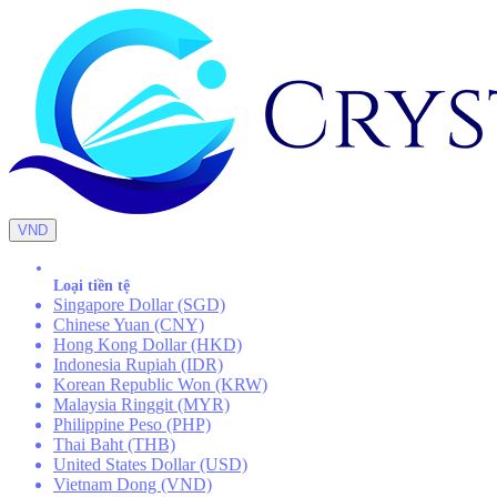
VND
Loại tiền tệ
Singapore Dollar (SGD)
Chinese Yuan (CNY)
Hong Kong Dollar (HKD)
Indonesia Rupiah (IDR)
Korean Republic Won (KRW)
Malaysia Ringgit (MYR)
Philippine Peso (PHP)
Thai Baht (THB)
United States Dollar (USD)
Vietnam Dong (VND)