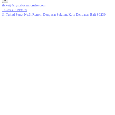
×
ticket@crystaloceancruise.com
+6285333199639
Jl. Tukad Penet No.3, Renon, Denpasar Selatan, Kota Denpasar, Bali 80239