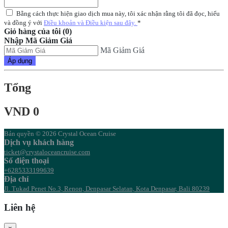
Bằng cách thực hiện giao dịch mua này, tôi xác nhận rằng tôi đã đọc, hiểu
và đồng ý với
Điều khoản và Điều kiện sau đây.
*
Giỏ hàng của tôi (0)
Nhập Mã Giảm Giá
Mã Giảm Giá
Áp dụng
Tổng
VND 0
Bản quyền © 2026 Crystal Ocean Cruise
Dịch vụ khách hàng
ticket@crystaloceancruise.com
Số điện thoại
+6285333199639
Địa chỉ
Jl. Tukad Penet No.3, Renon, Denpasar Selatan, Kota Denpasar, Bali 80239
Liên hệ