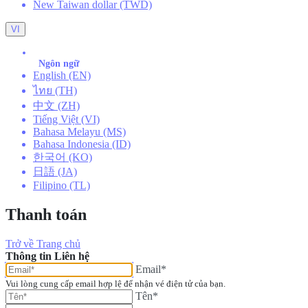
New Taiwan dollar (TWD)
VI
Ngôn ngữ
English (EN)
ไทย (TH)
中文 (ZH)
Tiếng Việt (VI)
Bahasa Melayu (MS)
Bahasa Indonesia (ID)
한국어 (KO)
日語 (JA)
Filipino (TL)
Thanh toán
Trở về Trang chủ
Thông tin Liên hệ
Email*
Vui lòng cung cấp email hợp lệ để nhận vé điện tử của bạn.
Tên*